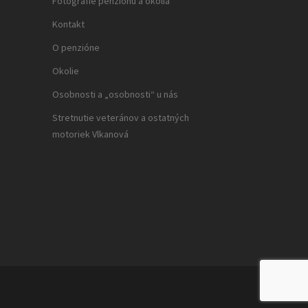
Fotografie penziónu a okolia
Kontakt
O penzióne
Okolie
Osobnosti a „osobnosti“ u nás
Stretnutie veteránov a ostatných
motoriek Vlkanová