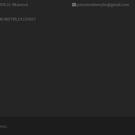
76 31 Vlkanová
penzionubenyho@gmail.com
48.665799,19.153627
mes.