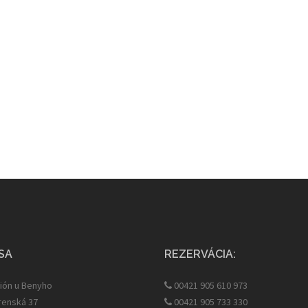
SA
REZERVÁCIA:
ión u Benyho
00421 905 610 973
enská 37
00421 905 733 330