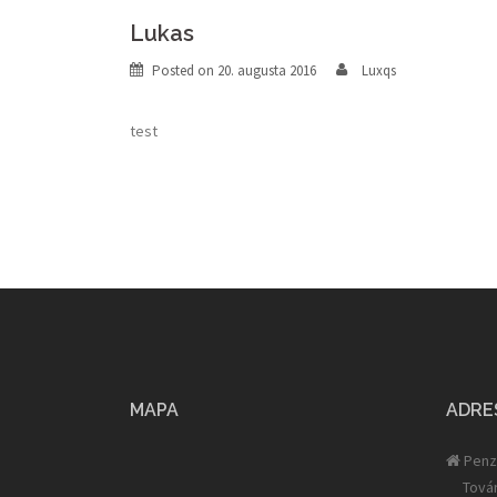
Lukas
Posted on
20. augusta 2016
Luxqs
test
MAPA
ADRE
Penz
Továr